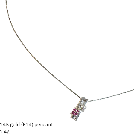
14K gold (K14) pendant
2.4g