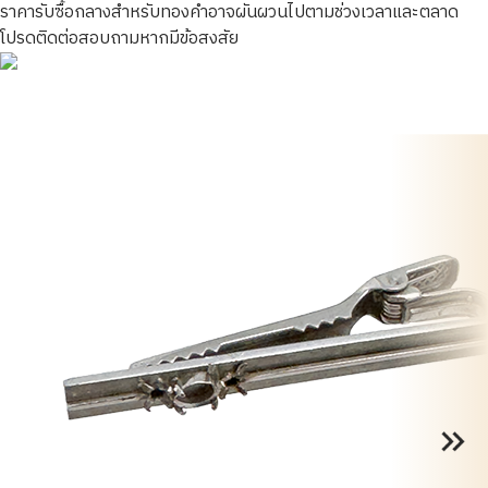
ราคารับซื้อกลางสำหรับทองคำอาจผันผวนไปตามช่วงเวลาและตลาด
โปรดติดต่อสอบถามหากมีข้อสงสัย