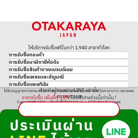
ให้บริการรับซื้อฟรีในกว่า 1,940 สาขาทั่วโลก
การรับซื้อทองคำ
การรับซื้อนาฬิกายี่ห้อดัง
ทองคำ
การรับซื้อสินค้าจากแบรนด์เนม
นาฬิกาแบรนด์เนม
ทองคำแท่ง
การรับซื้อเพชรและอัญมณี
สินค้าแบรนด์เนม
Rolex
เหรียญทองคำ/เหรียญเงิน
การรับซื้อแพลทินัม
อัญมณี
Cartier
Patek Philippe
ประวัติราคาทองคำ 10 ปี
สำหรับผู้จองผ่าน LINE เท่านั้น
แพลทินัม
ได้รับอนุญาตจากคณะกรรมการความปลอดภัยสาธารณะ จังหวัดคานางาวะ หมายเลข
เพชร
LOUIS VUITTON
Audemars Piguet
ทองรูปพรรณ
451380001308
ราคารับซื้อ เพิ่มขึ้น
35
%
โปรพิเศษช่วงนี้เท่านั้น !
มรกต
Hermès
Vacheron Constantin
แหวนทอง
Copyright© 2026 ร้านรับซื้อโอทาคาระยะ All Rights Reserved.
ไพลิน
CHANEL
A. Lange & Söhne
สร้อยคอทอง・จี้ทอง
ทับทิม
CELINE
Breguet
Fendi
Dior