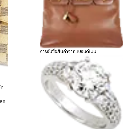
การรับซื้อสินค้าจากแบรนด์เนม
ัท
แลก
mier Azur Croisette Handbag PVC White N41581