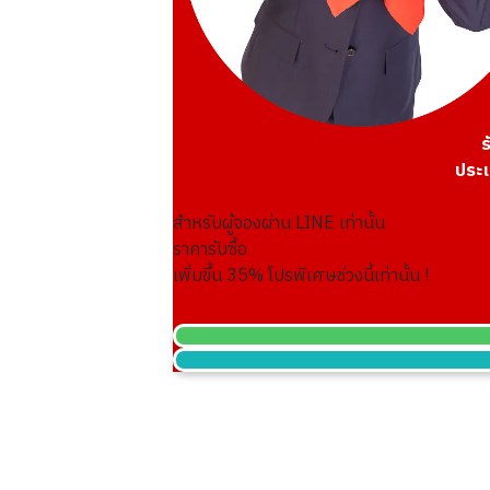
ร
Louis Vuitton Damier Azur Hampstead
ประเ
ราคารับซื้ออ้างอิง
THB 46,315.63
สำหรับผู้จองผ่าน LINE เท่านั้น
ราคารับซื้อ
เพิ่มขึ้น
35
% โปรพิเศษช่วงนี้เท่านั้น !