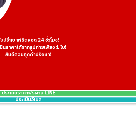
ับปรึกษาฟรีตลอด 24 ชั่วโมง!
 MM Tote Bag PVC White N51206
Louis Vuitton Da
มินราคาได้จากรูปถ่ายเพียง 1 ใบ!
ราคารับซื้ออ้างอิง
ยินดีตอบทุกคำปรึกษา!
THB 34,210.41
ประเมินราคาฟรีผ่าน LINE
ประเมินอีเมล