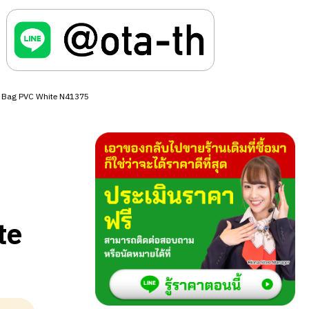
te Bag PVC White N41375
te