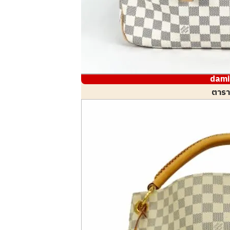
dami
ตารา