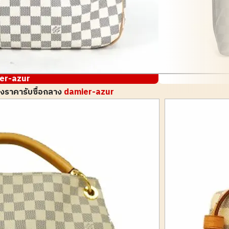
er-azur
งราคารับซื้อกลาง
damier-azur