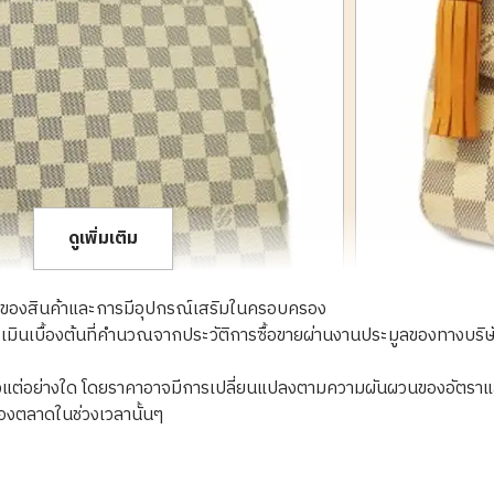
ดูเพิ่มเติม
ภาพของสินค้าและการมีอุปกรณ์เสริมในครอบครอง
ะเมินเบื้องต้นที่คำนวณจากประวัติการซื้อขายผ่านงานประมูลของทางบริษ
้อจริงแต่อย่างใด โดยราคาอาจมีการเปลี่ยนแปลงตามความผันผวนของอัตรา
Handbag N41174
Louis Vuitton Da
องตลาดในช่วงเวลานั้นๆ
ราคารับซื้ออ้างอิง
THB 39,999.86