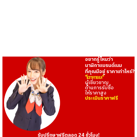
อยากรู้ไหมว่า
นาฬิกาแบรนด์เนม
ที่คุณมีอยู่ ราคาเท่าไหร่?
Longines 15 SS Manual
Longines L51587 WG Battery
"โอทาคาระยะ"
Winding Black
Operated White
ผู้เชี่ยวชาญ
ด้านการรับซื้อ
ราคารับซื้ออ้างอิง
ราคารับซื้ออ้างอิง
ให้ราคาสูง
THB 83,749.90
THB 91,078.02
ประเมินราคาฟรี
รับซื้อเมื่อ : ตุลาคม 2022
รับซื้อเมื่อ : ตุลาคม 2022
รับปรึกษาฟรีตลอด 24 ชั่วโมง!