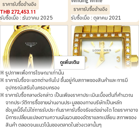
Winding White
ราคารับซื้ออ้างอิง
ราคารับซื้ออ้างอิง
THB 272,453.11
รับซื้อเมื่อ : ธันวาคม 2025
รับซื้อเมื่อ : ตุลาคม 2021
ดูเพิ่มเติม
※ รูปภาพเพื่อการโฆษณาเท่านั้น
※ ราคารับซื้อจะแตกต่างกันไป ขึ้นอยู่กับสภาพของสินค้าและการมี
อุปกรณ์เสริมในครอบครอง
※ ราคารับซื้อกลางดังกล่าว เป็นเพียงราคาประเมินเบื้องต้นที่คำนวณ
Longines K18YG battery
Longines Dolce Vita Diamond
จากประวัติการซื้อขายผ่านงานประมูลของทางบริษัทเป็นหลัก
operated black
L5.161.7 YG Battery
ข้อมูลนี้จึงไม่ใช่การรับประกันราคารับซื้อจริงแต่อย่างใด โดยราคาอาจ
Operated White
มีการเปลี่ยนแปลงตามความผันผวนของอัตราแลกเปลี่ยน สภาพของ
ราคารับซื้ออ้างอิง
ราคารับซื้ออ้างอิง
สินค้า ตลอดจนแนวโน้มของตลาดในช่วงเวลานั้นๆ
THB 81,049.01
THB 85,005.01
รับซื้อเมื่อ : กุมภาพันธ์ 2022
รับซื้อเมื่อ : พฤษภาคม 2022