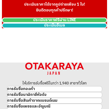
ประเมินราคาได้จากรูปถ่ายเพียง 1 ใบ!
ยินดีตอบทุกคำปรึกษา!
ประเมินราคาฟรีผ่าน LINE
ประเมินอีเมล
Longines WG Manual winding
Longines YG Manual Winding
silver
Ivory
ราคารับซื้ออ้างอิง
ราคารับซื้ออ้างอิง
THB 105,308.87
THB 119,241.34
รับซื้อเมื่อ : กรกฎาคม 2022
รับซื้อเมื่อ : มิถุนายน 2022
ให้บริการรับซื้อฟรีในกว่า 1,940 สาขาทั่วโลก
การรับซื้อทองคำ
การรับซื้อนาฬิกายี่ห้อดัง
ทองคำ
การรับซื้อสินค้าจากแบรนด์เนม
นาฬิกาแบรนด์เนม
ทองคำแท่ง
การรับซื้อเพชรและอัญมณี
สินค้าแบรนด์เนม
Rolex
เหรียญทองคำ/เหรียญเงิน