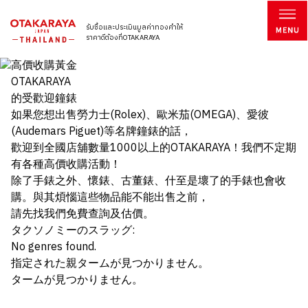
รับซื้อและประเมินมูลค่าทองคำให้
ราคาดีต้องที่OTAKARAYA
OTAKARAYA
的受歡迎鐘錶
如果您想出售勞力士(Rolex)、歐米茄(OMEGA)、愛彼
(Audemars Piguet)等名牌鐘錶的話，
歡迎到全國店舖數量1000以上的OTAKARAYA！我們不定期
有各種高價收購活動！
除了手錶之外、懷錶、古董錶、什至是壞了的手錶也會收
購。與其煩惱這些物品能不能出售之前，
請先找我們免費查詢及估價。
タクソノミーのスラッグ:
No genres found.
指定された親タームが見つかりません。
タームが見つかりません。