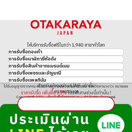
ให้บริการรับซื้อฟรีในกว่า 1,940 สาขาทั่วโลก
การรับซื้อทองคำ
การรับซื้อนาฬิกายี่ห้อดัง
ทองคำ
การรับซื้อสินค้าจากแบรนด์เนม
นาฬิกาแบรนด์เนม
ทองคำแท่ง
การรับซื้อเพชรและอัญมณี
สินค้าแบรนด์เนม
Rolex
เหรียญทองคำ/เหรียญเงิน
การรับซื้อแพลทินัม
อัญมณี
Cartier
Patek Philippe
ประวัติราคาทองคำ 10 ปี
สำหรับผู้จองผ่าน LINE เท่านั้น
แพลทินัม
ได้รับอนุญาตจากคณะกรรมการความปลอดภัยสาธารณะ จังหวัดคานางาวะ หมายเลข
เพชร
LOUIS VUITTON
Audemars Piguet
ทองรูปพรรณ
ราคารับซื้อ เพิ่มขึ้น
35
%
โปรพิเศษช่วงนี้เท่านั้น !
451380001308
มรกต
Hermès
Vacheron Constantin
แหวนทอง
Copyright© 2026 ร้านรับซื้อโอทาคาระยะ All Rights Reserved.
ไพลิน
CHANEL
A. Lange & Söhne
สร้อยคอทอง・จี้ทอง
ทับทิม
CELINE
Breguet
Fendi
Dior