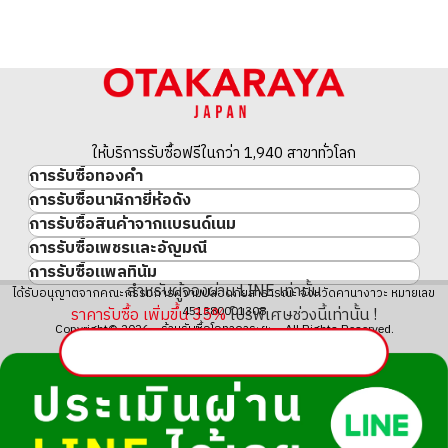
ให้บริการรับซื้อฟรีในกว่า 1,940 สาขาทั่วโลก
การรับซื้อทองคำ
การรับซื้อนาฬิกายี่ห้อดัง
ทองคำ
การรับซื้อสินค้าจากแบรนด์เนม
นาฬิกาแบรนด์เนม
ทองคำแท่ง
การรับซื้อเพชรและอัญมณี
สินค้าแบรนด์เนม
Rolex
เหรียญทองคำ/เหรียญเงิน
การรับซื้อแพลทินัม
อัญมณี
Cartier
Patek Philippe
ประวัติราคาทองคำ 10 ปี
สำหรับผู้จองผ่าน LINE เท่านั้น
แพลทินัม
ได้รับอนุญาตจากคณะกรรมการความปลอดภัยสาธารณะ จังหวัดคานางาวะ หมายเลข
เพชร
LOUIS VUITTON
Audemars Piguet
ทองรูปพรรณ
ราคารับซื้อ เพิ่มขึ้น
35
%
โปรพิเศษช่วงนี้เท่านั้น !
451380001308
มรกต
Hermès
Vacheron Constantin
แหวนทอง
Copyright© 2026 ร้านรับซื้อโอทาคาระยะ All Rights Reserved.
ไพลิน
CHANEL
A. Lange & Söhne
สร้อยคอทอง・จี้ทอง
ทับทิม
CELINE
Breguet
Fendi
Dior