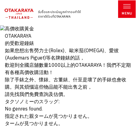
รับซื้อและประเมินมูลค่าทองคำให้
ราคาดีต้องที่OTAKARAYA
OTAKARAYA
的受歡迎鐘錶
如果您想出售勞力士(Rolex)、歐米茄(OMEGA)、愛彼
(Audemars Piguet)等名牌鐘錶的話，
歡迎到全國店舖數量1000以上的OTAKARAYA！我們不定期
有各種高價收購活動！
除了手錶之外、懷錶、古董錶、什至是壞了的手錶也會收
購。與其煩惱這些物品能不能出售之前，
請先找我們免費查詢及估價。
タクソノミーのスラッグ:
No genres found.
指定された親タームが見つかりません。
タームが見つかりません。