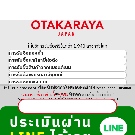
ให้บริการรับซื้อฟรีในกว่า 1,940 สาขาทั่วโลก
การรับซื้อทองคำ
การรับซื้อนาฬิกายี่ห้อดัง
ทองคำ
การรับซื้อสินค้าจากแบรนด์เนม
นาฬิกาแบรนด์เนม
ทองคำแท่ง
การรับซื้อเพชรและอัญมณี
สินค้าแบรนด์เนม
Rolex
เหรียญทองคำ/เหรียญเงิน
การรับซื้อแพลทินัม
อัญมณี
Cartier
Patek Philippe
ประวัติราคาทองคำ 10 ปี
สำหรับผู้จองผ่าน LINE เท่านั้น
แพลทินัม
ได้รับอนุญาตจากคณะกรรมการความปลอดภัยสาธารณะ จังหวัดคานางาวะ หมายเลข
เพชร
LOUIS VUITTON
Audemars Piguet
ทองรูปพรรณ
ราคารับซื้อ เพิ่มขึ้น
35
%
โปรพิเศษช่วงนี้เท่านั้น !
451380001308
มรกต
Hermès
Vacheron Constantin
แหวนทอง
Copyright© 2026 ร้านรับซื้อโอทาคาระยะ All Rights Reserved.
ไพลิน
CHANEL
A. Lange & Söhne
สร้อยคอทอง・จี้ทอง
ทับทิม
CELINE
Breguet
Fendi
Dior