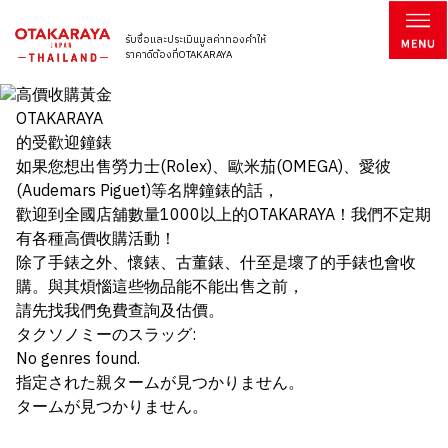
รับซื้อและประเมินมูลค่าทองคำให้
ราคาดีต้องที่OTAKARAYA
OTAKARAYA
的受歡迎鐘錶
如果您想出售勞力士(Rolex)、歐米茄(OMEGA)、愛彼
(Audemars Piguet)等名牌鐘錶的話，
歡迎到全國店舖數量1000以上的OTAKARAYA！我們不定期
有各種高價收購活動！
除了手錶之外、懷錶、古董錶、什至是壞了的手錶也會收
購。與其煩惱這些物品能不能出售之前，
請先找我們免費查詢及估價。
タクソノミーのスラッグ:
No genres found.
指定された親タームが見つかりません。
タームが見つかりません。