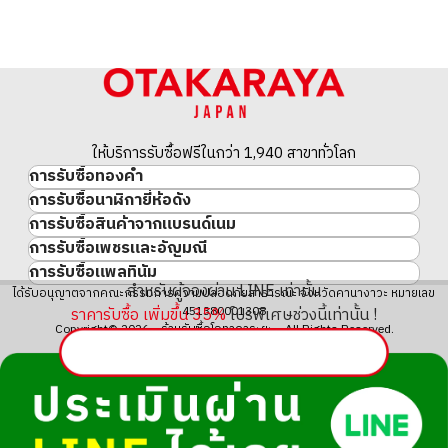
ให้บริการรับซื้อฟรีในกว่า 1,940 สาขาทั่วโลก
การรับซื้อทองคำ
การรับซื้อนาฬิกายี่ห้อดัง
ทองคำ
การรับซื้อสินค้าจากแบรนด์เนม
นาฬิกาแบรนด์เนม
ทองคำแท่ง
การรับซื้อเพชรและอัญมณี
สินค้าแบรนด์เนม
Rolex
เหรียญทองคำ/เหรียญเงิน
การรับซื้อแพลทินัม
อัญมณี
Cartier
Patek Philippe
ประวัติราคาทองคำ 10 ปี
สำหรับผู้จองผ่าน LINE เท่านั้น
แพลทินัม
ได้รับอนุญาตจากคณะกรรมการความปลอดภัยสาธารณะ จังหวัดคานางาวะ หมายเลข
เพชร
LOUIS VUITTON
Audemars Piguet
ทองรูปพรรณ
ราคารับซื้อ เพิ่มขึ้น
35
%
โปรพิเศษช่วงนี้เท่านั้น !
451380001308
มรกต
Hermès
Vacheron Constantin
แหวนทอง
Copyright© 2026 ร้านรับซื้อโอทาคาระยะ All Rights Reserved.
ไพลิน
CHANEL
A. Lange & Söhne
สร้อยคอทอง・จี้ทอง
ทับทิม
CELINE
Breguet
Fendi
Dior