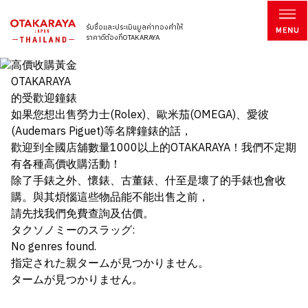
รับซื้อและประเมินมูลค่าทองคำให้
ราคาดีต้องที่OTAKARAYA
OTAKARAYA
的受歡迎鐘錶
如果您想出售勞力士(Rolex)、歐米茄(OMEGA)、愛彼
(Audemars Piguet)等名牌鐘錶的話，
歡迎到全國店舖數量1000以上的OTAKARAYA！我們不定期
有各種高價收購活動！
除了手錶之外、懷錶、古董錶、什至是壞了的手錶也會收
購。與其煩惱這些物品能不能出售之前，
請先找我們免費查詢及估價。
タクソノミーのスラッグ:
No genres found.
指定された親タームが見つかりません。
タームが見つかりません。