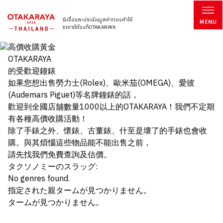
รับซื้อและประเมินมูลค่าทองคำให้
ราคาดีต้องที่OTAKARAYA
OTAKARAYA
的受歡迎鐘錶
如果您想出售勞力士(Rolex)、歐米茄(OMEGA)、愛彼
(Audemars Piguet)等名牌鐘錶的話，
歡迎到全國店舖數量1000以上的OTAKARAYA！我們不定期
有各種高價收購活動！
除了手錶之外、懷錶、古董錶、什至是壞了的手錶也會收
購。與其煩惱這些物品能不能出售之前，
請先找我們免費查詢及估價。
タクソノミーのスラッグ:
No genres found.
指定された親タームが見つかりません。
タームが見つかりません。