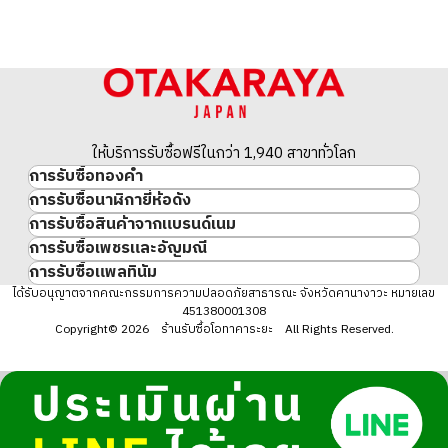
ให้บริการรับซื้อฟรีในกว่า 1,940 สาขาทั่วโลก
การรับซื้อทองคำ
การรับซื้อนาฬิกายี่ห้อดัง
ทองคำ
การรับซื้อสินค้าจากแบรนด์เนม
นาฬิกาแบรนด์เนม
ทองคำแท่ง
การรับซื้อเพชรและอัญมณี
สินค้าแบรนด์เนม
Rolex
เหรียญทองคำ/เหรียญเงิน
การรับซื้อแพลทินัม
อัญมณี
Cartier
Patek Philippe
ประวัติราคาทองคำ 10 ปี
แพลทินัม
ได้รับอนุญาตจากคณะกรรมการความปลอดภัยสาธารณะ จังหวัดคานางาวะ หมายเลข
เพชร
LOUIS VUITTON
Audemars Piguet
ทองรูปพรรณ
451380001308
มรกต
Hermès
Vacheron Constantin
แหวนทอง
Copyright© 2026 ร้านรับซื้อโอทาคาระยะ All Rights Reserved.
ไพลิน
CHANEL
A. Lange & Söhne
สร้อยคอทอง・จี้ทอง
ทับทิม
CELINE
Breguet
Fendi
Dior