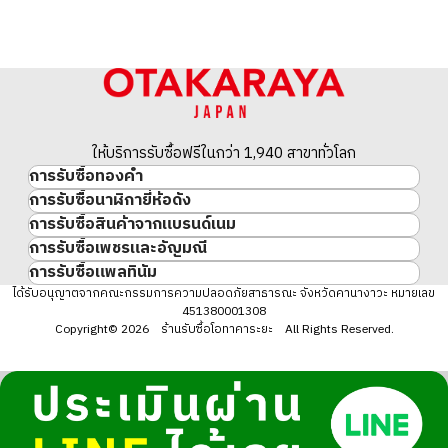
ให้บริการรับซื้อฟรีในกว่า 1,940 สาขาทั่วโลก
การรับซื้อทองคำ
การรับซื้อนาฬิกายี่ห้อดัง
ทองคำ
การรับซื้อสินค้าจากแบรนด์เนม
นาฬิกาแบรนด์เนม
ทองคำแท่ง
การรับซื้อเพชรและอัญมณี
สินค้าแบรนด์เนม
Rolex
เหรียญทองคำ/เหรียญเงิน
การรับซื้อแพลทินัม
อัญมณี
Cartier
Patek Philippe
ประวัติราคาทองคำ 10 ปี
แพลทินัม
ได้รับอนุญาตจากคณะกรรมการความปลอดภัยสาธารณะ จังหวัดคานางาวะ หมายเลข
เพชร
LOUIS VUITTON
Audemars Piguet
ทองรูปพรรณ
451380001308
มรกต
Hermès
Vacheron Constantin
แหวนทอง
Copyright© 2026 ร้านรับซื้อโอทาคาระยะ All Rights Reserved.
ไพลิน
CHANEL
A. Lange & Söhne
สร้อยคอทอง・จี้ทอง
ทับทิม
CELINE
Breguet
Fendi
Dior