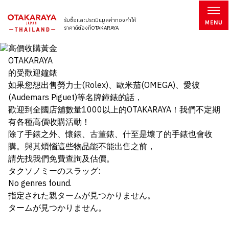
รับซื้อและประเมินมูลค่าทองคำให้
ราคาดีต้องที่OTAKARAYA
OTAKARAYA
的受歡迎鐘錶
如果您想出售勞力士(Rolex)、歐米茄(OMEGA)、愛彼
(Audemars Piguet)等名牌鐘錶的話，
歡迎到全國店舖數量1000以上的OTAKARAYA！我們不定期
有各種高價收購活動！
除了手錶之外、懷錶、古董錶、什至是壞了的手錶也會收
購。與其煩惱這些物品能不能出售之前，
請先找我們免費查詢及估價。
タクソノミーのスラッグ:
No genres found.
指定された親タームが見つかりません。
タームが見つかりません。