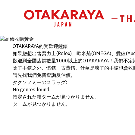
OTAKARAYA
的受歡迎鐘錶
如果您想出售勞力士(Rolex)、歐米茄(OMEGA)、愛彼(Aude
歡迎到全國店舖數量1000以上的OTAKARAYA！我們
除了手錶之外、懷錶、古董錶、什至是壞了的手錶也會收
請先找我們免費查詢及估價。
タクソノミーのスラッグ:
No genres found.
指定された親タームが見つかりません。
タームが見つかりません。