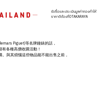
รับซื้อและประเมินมูลค่าทองคำให้
ราคาดีต้องที่OTAKARAYA
mars Piguet)等名牌鐘錶的話，
不定期有各種高價收購活動！
購。與其煩惱這些物品能不能出售之前，