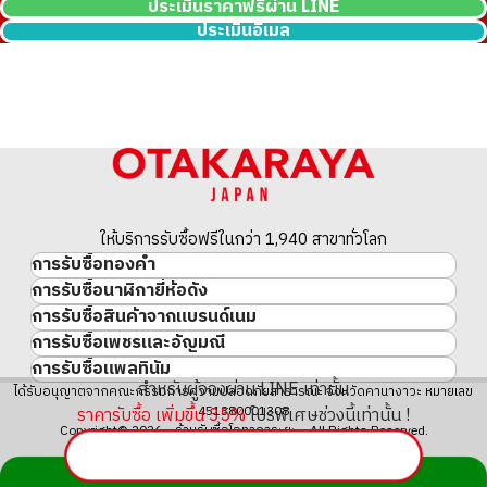
ประเมินราคาฟรีผ่าน LINE
ประเมินอีเมล
ให้บริการรับซื้อฟรีในกว่า 1,940 สาขาทั่วโลก
การรับซื้อทองคำ
การรับซื้อนาฬิกายี่ห้อดัง
ทองคำ
การรับซื้อสินค้าจากแบรนด์เนม
นาฬิกาแบรนด์เนม
ทองคำแท่ง
การรับซื้อเพชรและอัญมณี
สินค้าแบรนด์เนม
Rolex
เหรียญทองคำ/เหรียญเงิน
การรับซื้อแพลทินัม
อัญมณี
Cartier
Patek Philippe
ประวัติราคาทองคำ 10 ปี
สำหรับผู้จองผ่าน LINE เท่านั้น
แพลทินัม
ได้รับอนุญาตจากคณะกรรมการความปลอดภัยสาธารณะ จังหวัดคานางาวะ หมายเลข
เพชร
LOUIS VUITTON
Audemars Piguet
ทองรูปพรรณ
ราคารับซื้อ เพิ่มขึ้น
35
%
โปรพิเศษช่วงนี้เท่านั้น !
451380001308
มรกต
Hermès
Vacheron Constantin
แหวนทอง
Copyright© 2026 ร้านรับซื้อโอทาคาระยะ All Rights Reserved.
ไพลิน
CHANEL
A. Lange & Söhne
สร้อยคอทอง・จี้ทอง
ทับทิม
CELINE
Breguet