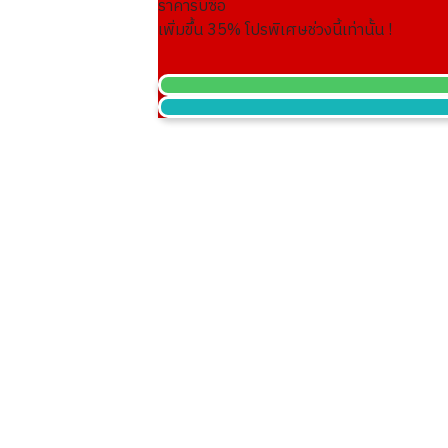
ราคารับซื้อ
gold coin
เพิ่มขึ้น
35
% โปรพิเศษช่วงนี้เท่านั้น !
8.3g
ราคารับซื้ออ้างอิง
THB 40,982.25