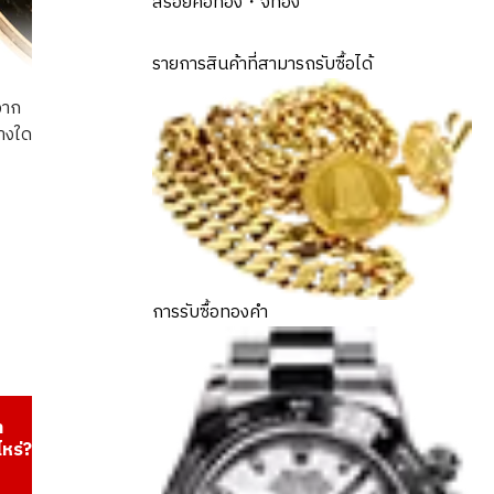
สร้อยคอทอง・จี้ทอง
รายการสินค้าที่สามารถรับซื้อได้
จาก
่างใด
USA Atlanta Olympic commemorative coin
การรับซื้อทองคำ
า
ไหร่?