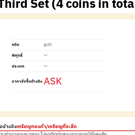
hird Set (4 coins in tota
ชนิด
gold
พิศุทธิ์
ー
ประเภท
ー
ASK
ราคารับซื้ออ้างอิง
้ออ้างอิง
เหรียญทองคำ/เหรียญที่ระลึก
ตามช่วงเวลาและตลาด
โปรดติดต่อสอบถามหากมีข้อสงสัย