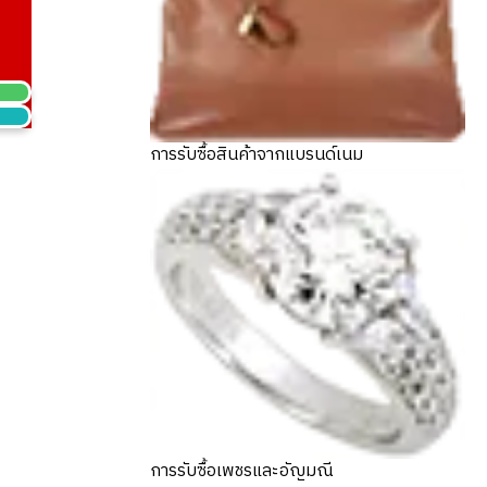
การรับซื้อสินค้าจากแบรนด์เนม
การรับซื้อเพชรและอัญมณี