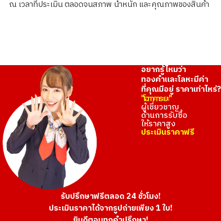
ณ เวลาที่ประเมิน ตลอดจนสภาพ น้ำหนัก และคุณภาพของสินค้า
ราคารับซื้ออ้างอิง
THB 417,199.15
อยากรู้ไหมว่า
ทองคำและโลหะมีค่า
ที่คุณมีอยู่ ราคาเท่าไหร่?
"โอทาคาระยะ"
ผู้เชี่ยวชาญ
ด้านการรับซื้อ
ให้ราคาสูง
ประเมินราคาฟรี
รับปรึกษาฟรีตลอด 24 ชั่วโมง!
ประเมินราคาได้จากรูปถ่ายเพียง 1 ใบ!
ยินดีตอบทุกคำปรึกษา!