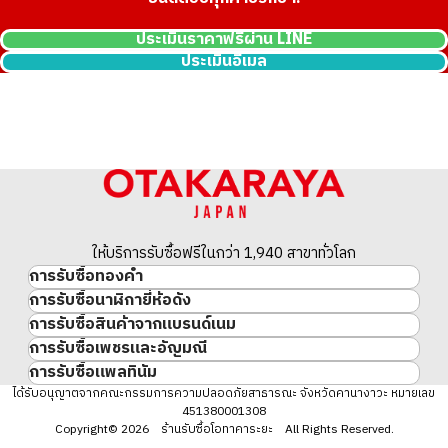
ประเมินราคาฟรีผ่าน LINE
ประเมินอีเมล
18K gold (K18) Kihei bracelet
ให้บริการรับซื้อฟรีในกว่า 1,940 สาขาทั่วโลก
50.9g
การรับซื้อทองคำ
ราคารับซื้ออ้างอิง
การรับซื้อนาฬิกายี่ห้อดัง
ทองคำ
THB 211,508.33
การรับซื้อสินค้าจากแบรนด์เนม
นาฬิกาแบรนด์เนม
ทองคำแท่ง
การรับซื้อเพชรและอัญมณี
สินค้าแบรนด์เนม
Rolex
เหรียญทองคำ/เหรียญเงิน
การรับซื้อแพลทินัม
อัญมณี
Cartier
Patek Philippe
ประวัติราคาทองคำ 10 ปี
แพลทินัม
ได้รับอนุญาตจากคณะกรรมการความปลอดภัยสาธารณะ จังหวัดคานางาวะ หมายเลข
เพชร
LOUIS VUITTON
Audemars Piguet
ทองรูปพรรณ
451380001308
มรกต
Hermès
Vacheron Constantin
แหวนทอง
Copyright© 2026 ร้านรับซื้อโอทาคาระยะ All Rights Reserved.