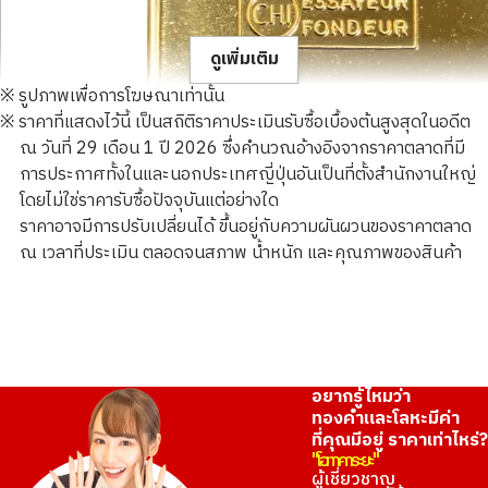
ดูเพิ่มเติม
※ รูปภาพเพื่อการโฆษณาเท่านั้น
※ ราคาที่แสดงไว้นี้ เป็นสถิติราคาประเมินรับซื้อเบื้องต้นสูงสุดในอดีต
ณ วันที่ 29 เดือน 1 ปี 2026 ซึ่งคำนวณอ้างอิงจากราคาตลาดที่มี
การประกาศทั้งในและนอกประเทศญี่ปุ่นอันเป็นที่ตั้งสำนักงานใหญ่
โดยไม่ใช่ราคารับซื้อปัจจุบันแต่อย่างใด
24K gold (K24) CREDIT SUISSE ingot
ราคาอาจมีการปรับเปลี่ยนได้ ขึ้นอยู่กับความผันผวนของราคาตลาด
10g
ณ เวลาที่ประเมิน ตลอดจนสภาพ น้ำหนัก และคุณภาพของสินค้า
ราคารับซื้ออ้างอิง
THB 55,478.90
อยากรู้ไหมว่า
ทองคำและโลหะมีค่า
ที่คุณมีอยู่ ราคาเท่าไหร่?
"โอทาคาระยะ"
ผู้เชี่ยวชาญ