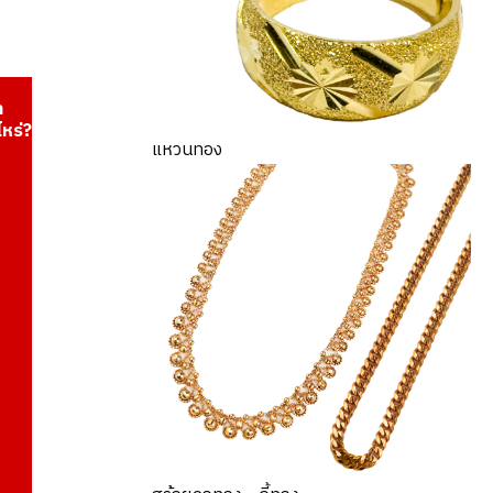
า
ไหร่?
แหวนทอง