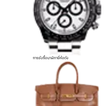
การรับซื้อนาฬิกายี่ห้อดัง