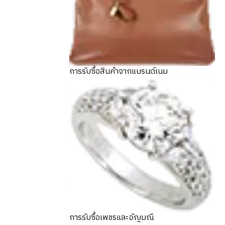
การรับซื้อสินค้าจากแบรนด์เนม
การรับซื้อเพชรและอัญมณี