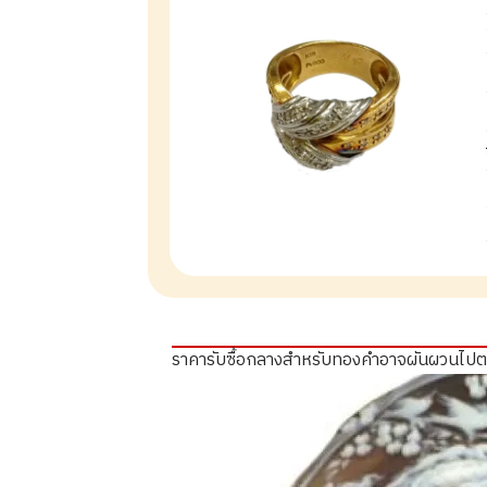
ราคารับซื้อกลางสำหรับทองคำอาจผันผวนไป