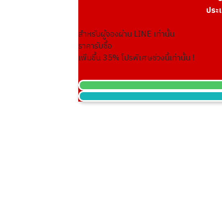
ประเ
สำหรับผู้จองผ่าน LINE เท่านั้น
24K gold (K24) sake set
ราคารับซื้อ
349.6g
เพิ่มขึ้น
35
% โปรพิเศษช่วงนี้เท่านั้น !
ราคารับซื้ออ้างอิง
THB 1,924,027.10