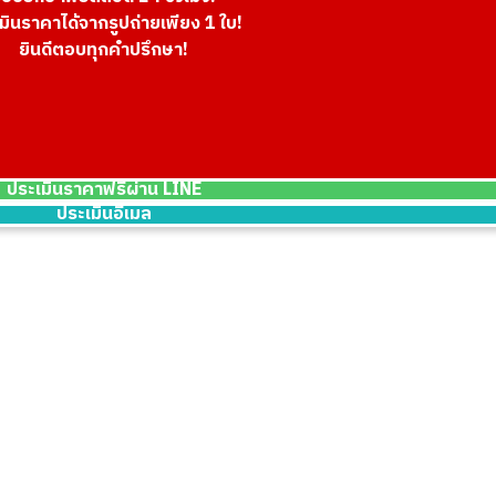
มินราคาได้จากรูปถ่ายเพียง 1 ใบ!
ยินดีตอบทุกคำปรึกษา!
18K gold (K18) Ki
5g
ราคารับซื้ออ้างอิง
THB 20,776.85
ประเมินราคาฟรีผ่าน LINE
ประเมินอีเมล