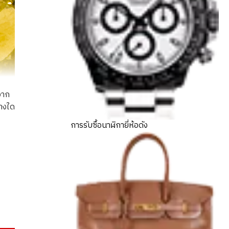
จาก
่างใด
การรับซื้อนาฬิกายี่ห้อดัง
ing