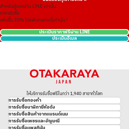
สำหรับผู้จองผ่าน LINE เท่านั้น
ราคารับซื้อ
เพิ่มขึ้น
35
% โปรพิเศษช่วงนี้เท่านั้น !
ประเมินราคาฟรีผ่าน LINE
ประเมินอีเมล
24K gold cup
120g
ราคารับซื้ออ้างอิง
THB 660,421.20
ให้บริการรับซื้อฟรีในกว่า 1,940 สาขาทั่วโลก
การรับซื้อทองคำ
การรับซื้อนาฬิกายี่ห้อดัง
ทองคำ
การรับซื้อสินค้าจากแบรนด์เนม
นาฬิกาแบรนด์เนม
ทองคำแท่ง
การรับซื้อเพชรและอัญมณี
สินค้าแบรนด์เนม
Rolex
เหรียญทองคำ/เหรียญเงิน
การรับซื้อแพลทินัม
อัญมณี
Cartier