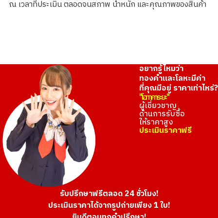
ณ เวลาที่ประเมิน ตลอดจนสภาพ น้ำหนัก และคุณภาพของสินค้า
ราคารับซื้ออ้างอิง
THB 1,037,411.64
อยากรู้ไหมว่า
ทองคำและโลหะมีค่า
ที่คุณมีอยู่ ราคาเท่าไหร่?
"โอทาคาระยะ"
ผู้เชี่ยวชาญ
ด้านการรับซื้อ
ให้ราคาสูง
ประเมินราคาฟรี
รับปรึกษาฟรีตลอด 24 ชั่วโมง!
ประเมินราคาได้จากรูปถ่ายเพียง 1 ใบ!
ยินดีตอบทุกคำปรึกษา!