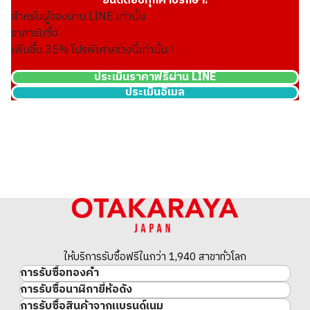
ยินดีตอบทุกคำปรึกษา!
สำหรับผู้จองผ่าน LINE เท่านั้น
ราคารับซื้อ
เพิ่มขึ้น
35
% โปรพิเศษช่วงนี้เท่านั้น !
ประเมินราคาฟรีผ่าน LINE
ประเมินอีเมล
18K gold (K18WG) brooch
7.4g
ราคารับซื้ออ้างอิง
THB 30,749.74
ให้บริการรับซื้อฟรีในกว่า 1,940 สาขาทั่วโลก
การรับซื้อทองคำ
การรับซื้อนาฬิกายี่ห้อดัง
ทองคำ
การรับซื้อสินค้าจากแบรนด์เนม
นาฬิกาแบรนด์เนม
ทองคำแท่ง