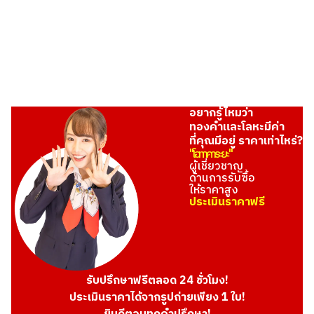
THB 53,157.71
อยากรู้ไหมว่า
ทองคำและโลหะมีค่า
ที่คุณมีอยู่ ราคาเท่าไหร่?
"โอทาคาระยะ"
ผู้เชี่ยวชาญ
ด้านการรับซื้อ
ให้ราคาสูง
ประเมินราคาฟรี
รับปรึกษาฟรีตลอด 24 ชั่วโมง!
ประเมินราคาได้จากรูปถ่ายเพียง 1 ใบ!