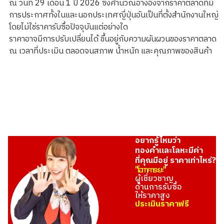
ณ วันที่ 29 เดือน 1 ปี 2026 ซึ่งคำนวณอ้างอิงจากราคาตลาดที่มี
การประกาศทั้งในและนอกประเทศญี่ปุ่นอันเป็นที่ตั้งสำนักงานใหญ่
โดยไม่ใช่ราคารับซื้อปัจจุบันแต่อย่างใด
22K Gold (K22) George III Guinea Gold Coin
ราคาอาจมีการปรับเปลี่ยนได้ ขึ้นอยู่กับความผันผวนของราคาตลาด
1.6g
ณ เวลาที่ประเมิน ตลอดจนสภาพ น้ำหนัก และคุณภาพของสินค้า
ราคารับซื้ออ้างอิง
THB 8,095.49
อยากรู้ไหมว่า
ทองคำและโลหะมีค่า
ที่คุณมีอยู่ ราคาเท่าไหร่?
"โอทาคาระยะ"
ผู้เชี่ยวชาญ
ด้านการรับซื้อ
ให้ราคาสูง
ประเมินราคาฟรี