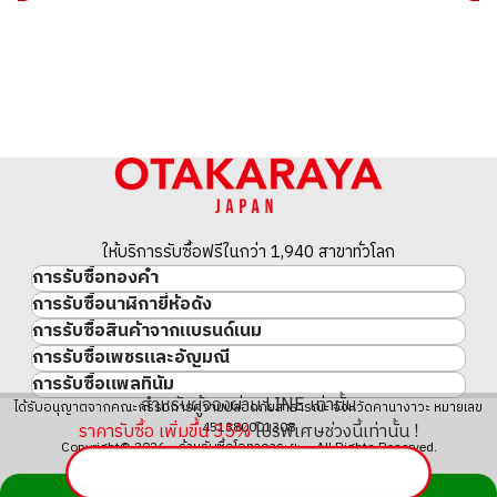
ให้บริการรับซื้อฟรีในกว่า 1,940 สาขาทั่วโลก
การรับซื้อทองคำ
การรับซื้อนาฬิกายี่ห้อดัง
ทองคำ
การรับซื้อสินค้าจากแบรนด์เนม
นาฬิกาแบรนด์เนม
ทองคำแท่ง
การรับซื้อเพชรและอัญมณี
สินค้าแบรนด์เนม
Rolex
เหรียญทองคำ/เหรียญเงิน
การรับซื้อแพลทินัม
อัญมณี
Cartier
Patek Philippe
ประวัติราคาทองคำ 10 ปี
สำหรับผู้จองผ่าน LINE เท่านั้น
แพลทินัม
ได้รับอนุญาตจากคณะกรรมการความปลอดภัยสาธารณะ จังหวัดคานางาวะ หมายเลข
เพชร
LOUIS VUITTON
Audemars Piguet
ทองรูปพรรณ
451380001308
ราคารับซื้อ เพิ่มขึ้น
35
%
โปรพิเศษช่วงนี้เท่านั้น !
มรกต
Hermès
Vacheron Constantin
แหวนทอง
Copyright© 2026 ร้านรับซื้อโอทาคาระยะ All Rights Reserved.
ไพลิน
CHANEL
A. Lange & Söhne
สร้อยคอทอง・จี้ทอง