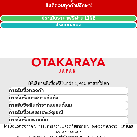
ยินดีตอบทุกคำปรึกษา!
ประเมินราคาฟรีผ่าน LINE
ประเมินอีเมล
ให้บริการรับซื้อฟรีในกว่า 1,940 สาขาทั่วโลก
การรับซื้อทองคำ
การรับซื้อนาฬิกายี่ห้อดัง
ทองคำ
การรับซื้อสินค้าจากแบรนด์เนม
นาฬิกาแบรนด์เนม
ทองคำแท่ง
การรับซื้อเพชรและอัญมณี
สินค้าแบรนด์เนม
Rolex
เหรียญทองคำ/เหรียญเงิน
การรับซื้อแพลทินัม
อัญมณี
Cartier
Patek Philippe
ประวัติราคาทองคำ 10 ปี
แพลทินัม
ได้รับอนุญาตจากคณะกรรมการความปลอดภัยสาธารณะ จังหวัดคานางาวะ หมายเลข
เพชร
LOUIS VUITTON
Audemars Piguet
ทองรูปพรรณ
451380001308
มรกต
Hermès