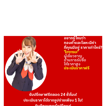
THB 1,482,636.02
อยากรู้ไหมว่า
ทองคำและโลหะมีค่า
ที่คุณมีอยู่ ราคาเท่าไหร่?
"โอทาคาระยะ"
ผู้เชี่ยวชาญ
ด้านการรับซื้อ
ให้ราคาสูง
ประเมินราคาฟรี
รับปรึกษาฟรีตลอด 24 ชั่วโมง!
ประเมินราคาได้จากรูปถ่ายเพียง 1 ใบ!