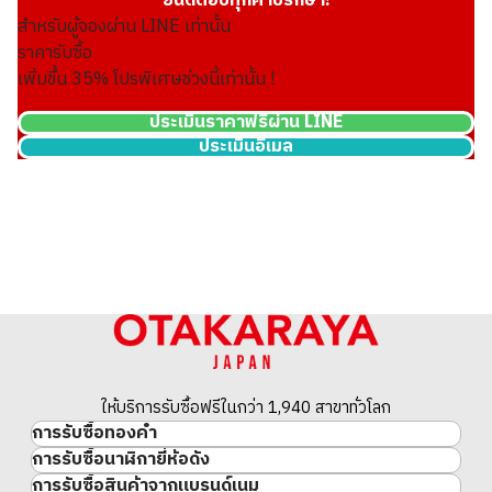
ยินดีตอบทุกคำปรึกษา!
สำหรับผู้จองผ่าน LINE เท่านั้น
ราคารับซื้อ
เพิ่มขึ้น
35
% โปรพิเศษช่วงนี้เท่านั้น !
ประเมินราคาฟรีผ่าน LINE
ประเมินอีเมล
18K gold (K18) Kihei necklace
201.2g
ราคารับซื้ออ้างอิง
THB 836,060.44
ให้บริการรับซื้อฟรีในกว่า 1,940 สาขาทั่วโลก
การรับซื้อทองคำ
การรับซื้อนาฬิกายี่ห้อดัง
ทองคำ
การรับซื้อสินค้าจากแบรนด์เนม
นาฬิกาแบรนด์เนม
ทองคำแท่ง