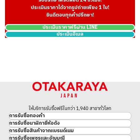
รับปรึกษาฟรีตลอด 24 ชั่วโมง!
ประเมินราคาได้จากรูปถ่ายเพียง 1 ใบ!
ยินดีตอบทุกคำปรึกษา!
ประเมินราคาฟรีผ่าน LINE
ประเมินอีเมล
18K gold (K18) Kihei necklace
201.2g
ราคารับซื้ออ้างอิง
THB 836,060.44
ให้บริการรับซื้อฟรีในกว่า 1,940 สาขาทั่วโลก
การรับซื้อทองคำ
การรับซื้อนาฬิกายี่ห้อดัง
ทองคำ
การรับซื้อสินค้าจากแบรนด์เนม
นาฬิกาแบรนด์เนม
ทองคำแท่ง
การรับซื้อเพชรและอัญมณี
สินค้าแบรนด์เนม
Rolex
เหรียญทองคำ/เหรียญเงิน