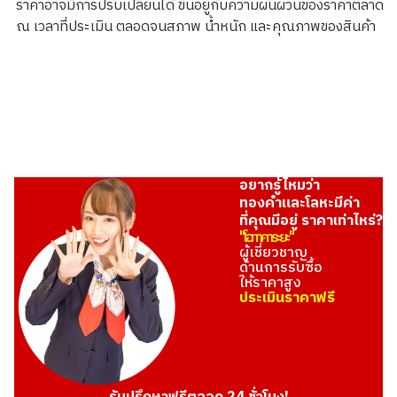
ราคาอาจมีการปรับเปลี่ยนได้ ขึ้นอยู่กับความผันผวนของราคาตลาด
356.8g
ณ เวลาที่ประเมิน ตลอดจนสภาพ น้ำหนัก และคุณภาพของสินค้า
ราคารับซื้ออ้างอิง
THB 1,482,636.02
อยากรู้ไหมว่า
ทองคำและโลหะมีค่า
ที่คุณมีอยู่ ราคาเท่าไหร่?
"โอทาคาระยะ"
ผู้เชี่ยวชาญ
ด้านการรับซื้อ
ให้ราคาสูง
ประเมินราคาฟรี