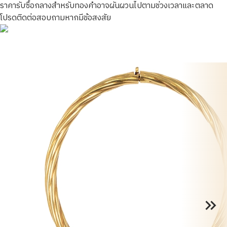
ราคารับซื้อกลางสำหรับทองคำอาจผันผวนไปตามช่วงเวลาและตลาด
โปรดติดต่อสอบถามหากมีข้อสงสัย