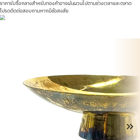
ราคารับซื้อกลางสำหรับทองคำอาจผันผวนไปตามช่วงเวลาและตลาด
โปรดติดต่อสอบถามหากมีข้อสงสัย