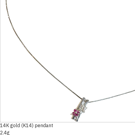
14K gold (K14) pendant
2.4g