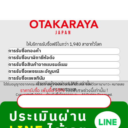
ให้บริการรับซื้อฟรีในกว่า 1,940 สาขาทั่วโลก
การรับซื้อทองคำ
การรับซื้อนาฬิกายี่ห้อดัง
ทองคำ
การรับซื้อสินค้าจากแบรนด์เนม
นาฬิกาแบรนด์เนม
ทองคำแท่ง
การรับซื้อเพชรและอัญมณี
สินค้าแบรนด์เนม
Rolex
เหรียญทองคำ/เหรียญเงิน
การรับซื้อแพลทินัม
อัญมณี
Cartier
Patek Philippe
ประวัติราคาทองคำ 10 ปี
สำหรับผู้จองผ่าน LINE เท่านั้น
แพลทินัม
ได้รับอนุญาตจากคณะกรรมการความปลอดภัยสาธารณะ จังหวัดคานางาวะ หมายเลข
เพชร
LOUIS VUITTON
Audemars Piguet
ทองรูปพรรณ
451380001308
ราคารับซื้อ เพิ่มขึ้น
35
%
โปรพิเศษช่วงนี้เท่านั้น !
มรกต
Hermès
Vacheron Constantin
แหวนทอง
Copyright© 2026 ร้านรับซื้อโอทาคาระยะ All Rights Reserved.
ไพลิน
CHANEL
A. Lange & Söhne
สร้อยคอทอง・จี้ทอง
ทับทิม
CELINE
Breguet
Fendi
Dior