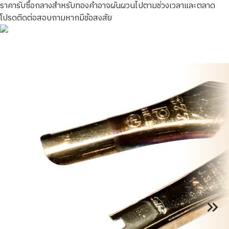
ราคารับซื้อกลางสำหรับทองคำอาจผันผวนไปตามช่วงเวลาและตลาด
โปรดติดต่อสอบถามหากมีข้อสงสัย