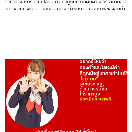
ราคาอาจมีการปรับเปลี่ยนได้ ขึ้นอยู่กับความผันผวนของราคาตลาด
1.6g
ณ เวลาที่ประเมิน ตลอดจนสภาพ น้ำหนัก และคุณภาพของสินค้า
ราคารับซื้ออ้างอิง
THB 5,148.45
อยากรู้ไหมว่า
ทองคำและโลหะมีค่า
ที่คุณมีอยู่ ราคาเท่าไหร่?
"โอทาคาระยะ"
ผู้เชี่ยวชาญ
ด้านการรับซื้อ
ให้ราคาสูง
ประเมินราคาฟรี