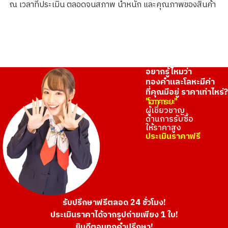
ณ เวลาที่ประเมิน ตลอดจนสภาพ น้ำหนัก และคุณภาพของสินค้า
ราคารับซื้ออ้างอิง
อยากรู้ไหมว่า
ทองคำและโลหะมีค่า
ที่คุณมีอยู่ ราคาเท่าไหร่?
"โอทาคาระยะ"
ผู้เชี่ยวชาญ
ด้านการรับซื้อ
ให้ราคาสูง
ประเมินราคาฟรี
รับปรึกษาฟรีตลอด 24 ชั่วโมง!
ประเมินราคาได้จากรูปถ่ายเพียง 1 ใบ!
ยินดีตอบทุกคำปรึกษา!