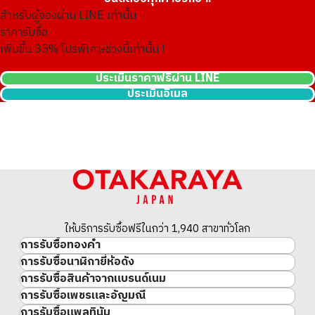
สำหรับผู้จองผ่าน LINE เท่านั้น
ราคารับซื้อ
เพิ่มขึ้น
35
% โปรพิเศษช่วงนี้เท่านั้น !
ประเมินราคาฟรีผ่าน LINE
ประเมินอีเมล
10K gold (K10) ring collection
3g
ราคารับซื้ออ้างอิง
ให้บริการรับซื้อฟรีในกว่า 1,940 สาขาทั่วโลก
การรับซื้อทองคำ
การรับซื้อนาฬิกายี่ห้อดัง
ทองคำ
การรับซื้อสินค้าจากแบรนด์เนม
นาฬิกาแบรนด์เนม
ทองคำแท่ง
การรับซื้อเพชรและอัญมณี
สินค้าแบรนด์เนม
Rolex
เหรียญทองคำ/เหรียญเงิน
การรับซื้อแพลทินัม
อัญมณี
Cartier