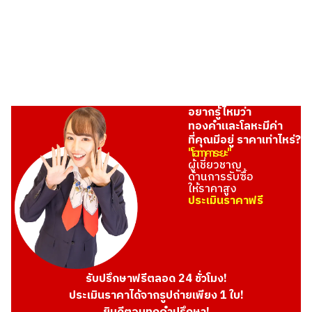
อยากรู้ไหมว่า
ทองคำและโลหะมีค่า
ที่คุณมีอยู่ ราคาเท่าไหร่?
"โอทาคาระยะ"
ผู้เชี่ยวชาญ
ด้านการรับซื้อ
ให้ราคาสูง
ประเมินราคาฟรี
รับปรึกษาฟรีตลอด 24 ชั่วโมง!
ประเมินราคาได้จากรูปถ่ายเพียง 1 ใบ!