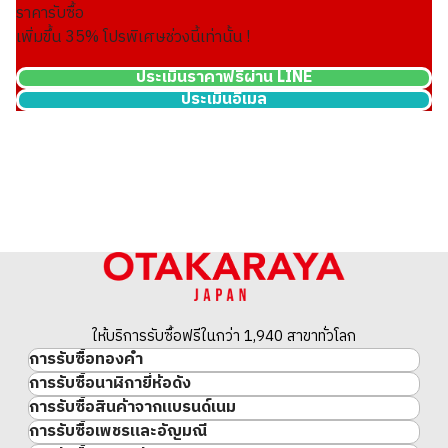
ราคารับซื้อ
เพิ่มขึ้น
35
% โปรพิเศษช่วงนี้เท่านั้น !
ประเมินราคาฟรีผ่าน LINE
ประเมินอีเมล
24K gold (K24) sake set
349.6g
ราคารับซื้ออ้างอิง
THB 1,924,027.10
ให้บริการรับซื้อฟรีในกว่า 1,940 สาขาทั่วโลก
การรับซื้อทองคำ
การรับซื้อนาฬิกายี่ห้อดัง
ทองคำ
การรับซื้อสินค้าจากแบรนด์เนม
นาฬิกาแบรนด์เนม
ทองคำแท่ง
การรับซื้อเพชรและอัญมณี
สินค้าแบรนด์เนม
Rolex
เหรียญทองคำ/เหรียญเงิน