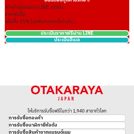
ยินดีตอบทุกคำปรึกษา!
สำหรับผู้จองผ่าน LINE เท่านั้น
ราคารับซื้อ
เพิ่มขึ้น
35
% โปรพิเศษช่วงนี้เท่านั้น !
ประเมินราคาฟรีผ่าน LINE
ประเมินอีเมล
24K gold (K24) sake set
349.6g
ราคารับซื้ออ้างอิง
THB 1,924,027.10
ให้บริการรับซื้อฟรีในกว่า 1,940 สาขาทั่วโลก
การรับซื้อทองคำ
การรับซื้อนาฬิกายี่ห้อดัง
ทองคำ
การรับซื้อสินค้าจากแบรนด์เนม
นาฬิกาแบรนด์เนม
ทองคำแท่ง