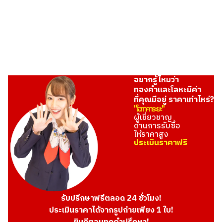
THB 20,112.22
อยากรู้ไหมว่า
ทองคำและโลหะมีค่า
ที่คุณมีอยู่ ราคาเท่าไหร่?
"โอทาคาระยะ"
ผู้เชี่ยวชาญ
ด้านการรับซื้อ
ให้ราคาสูง
ประเมินราคาฟรี
รับปรึกษาฟรีตลอด 24 ชั่วโมง!
ประเมินราคาได้จากรูปถ่ายเพียง 1 ใบ!