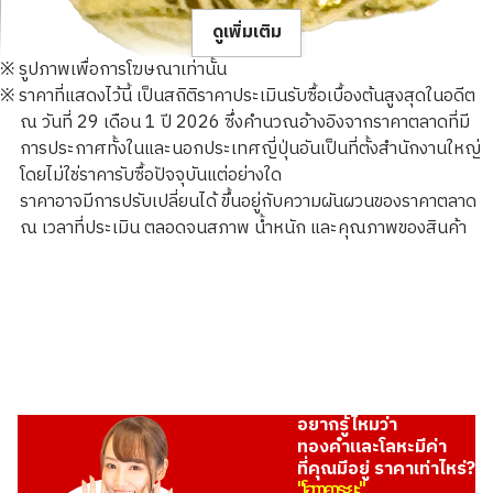
ดูเพิ่มเติม
※ รูปภาพเพื่อการโฆษณาเท่านั้น
※ ราคาที่แสดงไว้นี้ เป็นสถิติราคาประเมินรับซื้อเบื้องต้นสูงสุดในอดีต
ณ วันที่ 29 เดือน 1 ปี 2026 ซึ่งคำนวณอ้างอิงจากราคาตลาดที่มี
การประกาศทั้งในและนอกประเทศญี่ปุ่นอันเป็นที่ตั้งสำนักงานใหญ่
โดยไม่ใช่ราคารับซื้อปัจจุบันแต่อย่างใด
23K gold (K23) ring
ราคาอาจมีการปรับเปลี่ยนได้ ขึ้นอยู่กับความผันผวนของราคาตลาด
3.8g
ณ เวลาที่ประเมิน ตลอดจนสภาพ น้ำหนัก และคุณภาพของสินค้า
ราคารับซื้ออ้างอิง
THB 20,112.22
อยากรู้ไหมว่า
ทองคำและโลหะมีค่า
ที่คุณมีอยู่ ราคาเท่าไหร่?
"โอทาคาระยะ"