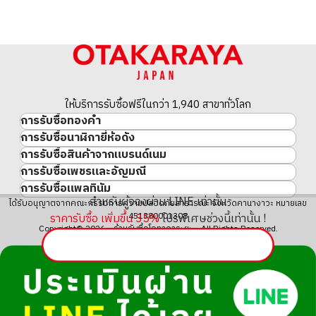
349.6g
ราคารับซื้ออ้างอิง
THB 1,924,027.10
ให้บริการรับซื้อฟรีในกว่า 1,940 สาขาทั่วโลก
การรับซื้อทองคำ
การรับซื้อนาฬิกายี่ห้อดัง
ทองคำ
การรับซื้อสินค้าจากแบรนด์เนม
นาฬิกาแบรนด์เนม
ทองคำแท่ง
การรับซื้อเพชรและอัญมณี
สินค้าแบรนด์เนม
Rolex
เหรียญทองคำ/เหรียญเงิน
การรับซื้อแพลทินัม
อัญมณี
Cartier
Patek Philippe
ประวัติราคาทองคำ 10 ปี
สำหรับผู้จองผ่าน LINE เท่านั้น
แพลทินัม
ได้รับอนุญาตจากคณะกรรมการความปลอดภัยสาธารณะ จังหวัดคานางาวะ หมายเลข
เพชร
LOUIS VUITTON
Audemars Piguet
ทองรูปพรรณ
451380001308
ราคารับซื้อ เพิ่มขึ้น
35
%
โปรพิเศษช่วงนี้เท่านั้น !
มรกต
Hermès
Vacheron Constantin
แหวนทอง
Copyright© 2026 ร้านรับซื้อโอทาคาระยะ All Rights Reserved.
ไพลิน
CHANEL
A. Lange & Söhne
สร้อยคอทอง・จี้ทอง
ทับทิม
CELINE
Breguet
Fendi
Dior