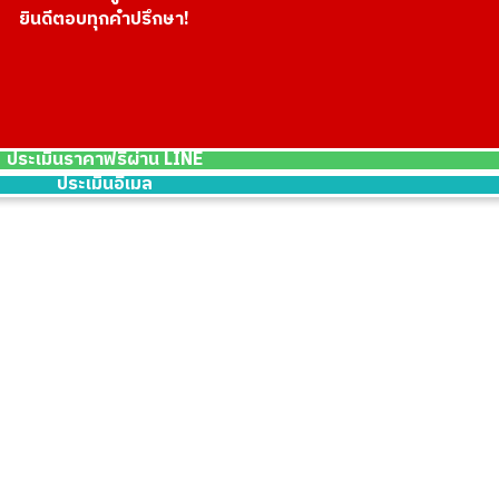
ยินดีตอบทุกคำปรึกษา!
18K gold (K18) Ki
5g
ราคารับซื้ออ้างอิง
THB 20,776.85
ประเมินราคาฟรีผ่าน LINE
ประเมินอีเมล