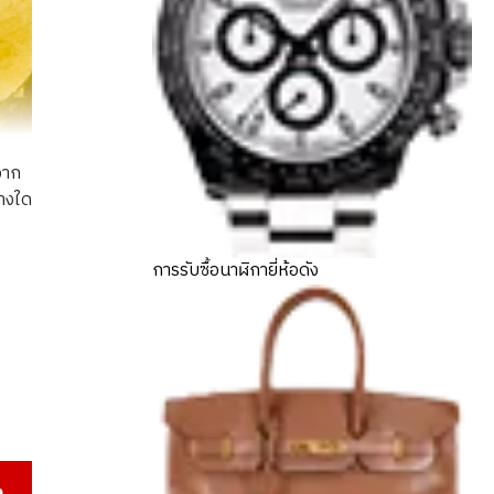
จาก
่างใด
ing
การรับซื้อนาฬิกายี่ห้อดัง
า