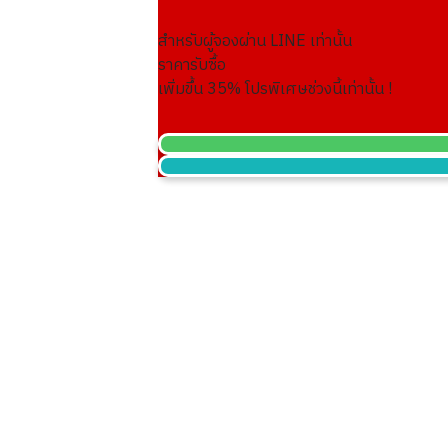
สำหรับผู้จองผ่าน LINE เท่านั้น
24K gold (K24) sake set
ราคารับซื้อ
349.6g
เพิ่มขึ้น
35
% โปรพิเศษช่วงนี้เท่านั้น !
ราคารับซื้ออ้างอิง
THB 1,924,027.10