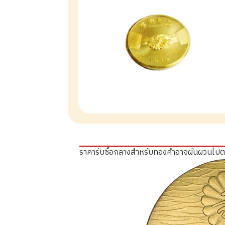
ราคารับซื้อกลางสำหรับทองคำอาจผันผวนไป