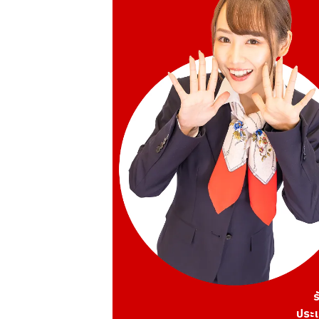
ร
ประเ