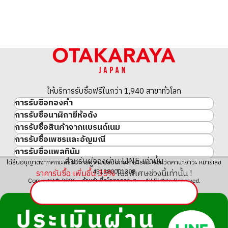
ให้บริการรับซื้อฟรีในกว่า 1,940 สาขาทั่วโลก
การรับซื้อทองคำ
การรับซื้อนาฬิกายี่ห้อดัง
ทองคำ
การรับซื้อสินค้าจากแบรนด์เนม
นาฬิกาแบรนด์เนม
ทองคำแท่ง
การรับซื้อเพชรและอัญมณี
สินค้าแบรนด์เนม
Rolex
เหรียญทองคำ/เหรียญเงิน
การรับซื้อแพลทินัม
อัญมณี
Cartier
Patek Philippe
ประวัติราคาทองคำ 10 ปี
สำหรับผู้จองผ่าน LINE เท่านั้น
แพลทินัม
ได้รับอนุญาตจากคณะกรรมการความปลอดภัยสาธารณะ จังหวัดคานางาวะ หมายเลข
เพชร
LOUIS VUITTON
Audemars Piguet
ทองรูปพรรณ
451380001308
ราคารับซื้อ เพิ่มขึ้น
35
%
โปรพิเศษช่วงนี้เท่านั้น !
มรกต
Hermès
Vacheron Constantin
แหวนทอง
Copyright© 2026 ร้านรับซื้อโอทาคาระยะ All Rights Reserved.
ไพลิน
CHANEL
A. Lange & Söhne
สร้อยคอทอง・จี้ทอง
ทับทิม
CELINE
Breguet
Fendi