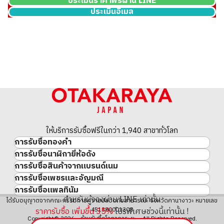
ประเมินราคาฟรีผ่าน LINE
ประเมินอีเมล
24K gold (K24) sake set
349.6g
ราคารับซื้ออ้างอิง
THB 1,924,027.10
ให้บริการรับซื้อฟรีในกว่า 1,940 สาขาทั่วโลก
การรับซื้อทองคำ
การรับซื้อนาฬิกายี่ห้อดัง
ทองคำ
การรับซื้อสินค้าจากแบรนด์เนม
นาฬิกาแบรนด์เนม
ทองคำแท่ง
การรับซื้อเพชรและอัญมณี
สินค้าแบรนด์เนม
Rolex
เหรียญทองคำ/เหรียญเงิน
การรับซื้อแพลทินัม
อัญมณี
Cartier
Patek Philippe
ประวัติราคาทองคำ 10 ปี
สำหรับผู้จองผ่าน LINE เท่านั้น
แพลทินัม
ได้รับอนุญาตจากคณะกรรมการความปลอดภัยสาธารณะ จังหวัดคานางาวะ หมายเลข
เพชร
LOUIS VUITTON
Audemars Piguet
ทองรูปพรรณ
451380001308
ราคารับซื้อ เพิ่มขึ้น
35
%
โปรพิเศษช่วงนี้เท่านั้น !
มรกต
Hermès
Vacheron Constantin
แหวนทอง
Copyright© 2026 ร้านรับซื้อโอทาคาระยะ All Rights Reserved.