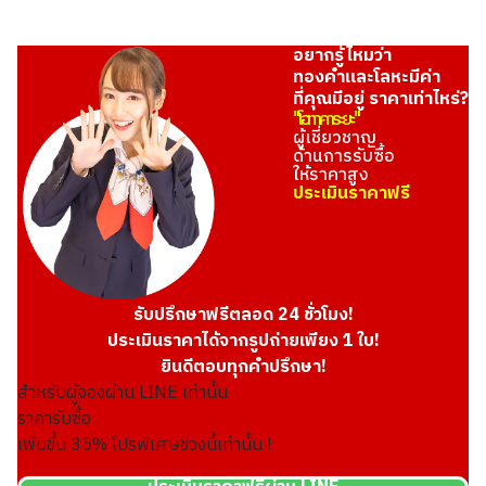
อยากรู้ไหมว่า
ทองคำและโลหะมีค่า
ที่คุณมีอยู่ ราคาเท่าไหร่?
"โอทาคาระยะ"
ผู้เชี่ยวชาญ
ด้านการรับซื้อ
ให้ราคาสูง
ประเมินราคาฟรี
รับปรึกษาฟรีตลอด 24 ชั่วโมง!
ประเมินราคาได้จากรูปถ่ายเพียง 1 ใบ!
ยินดีตอบทุกคำปรึกษา!
สำหรับผู้จองผ่าน LINE เท่านั้น
ราคารับซื้อ
เพิ่มขึ้น
35
% โปรพิเศษช่วงนี้เท่านั้น !