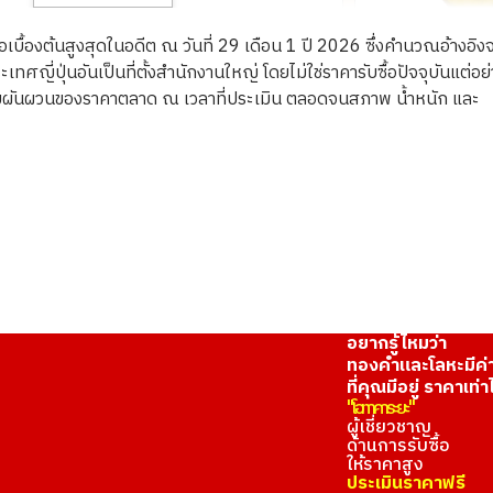
ื้อเบื้องต้นสูงสุดในอดีต ณ วันที่ 29 เดือน 1 ปี 2026 ซึ่งคำนวณอ้างอิง
ญี่ปุ่นอันเป็นที่ตั้งสำนักงานใหญ่ โดยไม่ใช่ราคารับซื้อปัจจุบันแต่อย
ความผันผวนของราคาตลาด ณ เวลาที่ประเมิน ตลอดจนสภาพ น้ำหนัก และ
23K gold (K23) r
3.8g
ราคารับซื้ออ้างอิง
THB 20,112.22
อยากรู้ไหมว่า
ทองคำและโลหะมีค่
ที่คุณมีอยู่ ราคาเท่า
"โอทาคาระยะ"
ผู้เชี่ยวชาญ
ด้านการรับซื้อ
ให้ราคาสูง
ประเมินราคาฟรี