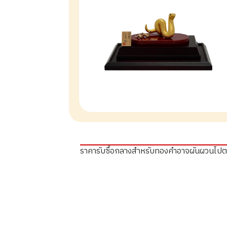
ราคารับซื้อกลางสำหรับทองคำอาจผันผวนไป