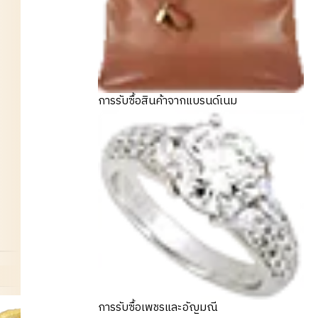
การรับซื้อสินค้าจากแบรนด์เนม
การรับซื้อเพชรและอัญมณี