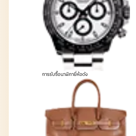
การรับซื้อนาฬิกายี่ห้อดัง