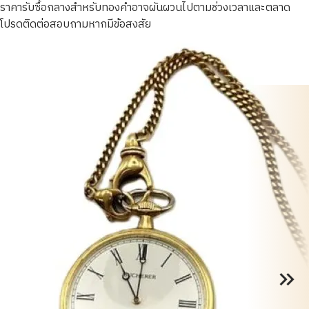
ราคารับซื้อกลางสำหรับทองคำอาจผันผวนไปตามช่วงเวลาและตลาด
โปรดติดต่อสอบถามหากมีข้อสงสัย